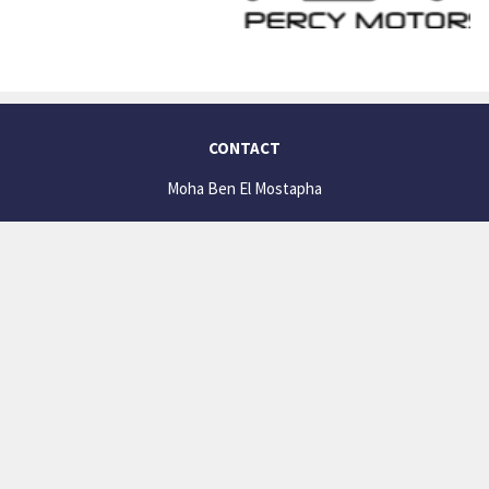
CONTACT
Moha Ben El Mostapha
moha@rosfootball.be
+32 (0) 471 44 04 48
(De 14h à 19h)
SOCIAL