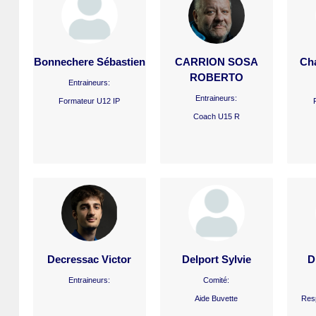
Bonnechere Sébastien
CARRION SOSA
Ch
ROBERTO
Entraineurs:
Entraineurs:
Formateur U12 IP
Coach U15 R
Decressac Victor
Delport Sylvie
D
Entraineurs:
Comité:
Aide Buvette
Resp