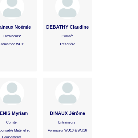
aineux Noémie
DEBATHY Claudine
Entraineurs:
Comité:
Formatrice WU11
Trésorière
ENIS Myriam
DINAUX Jérôme
Comité:
Entraineurs:
onsable Matériel et 
Formateur WU13 & WU16
Equipements